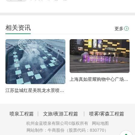
相关资讯
更多
上海真如星耀购物中心广场音乐旱喷
江苏盐城红星美凯龙水景喷泉项目
喷泉工程篇
文旅/夜游工程篇
喷雾/雾森工程篇
杭州金蓝喷泉有限公司©版权所有
网站地图
网站制作：
牛商股份
（股票代码：830770）